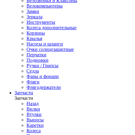
Велозвонки и Клаксоны
Велокомпьютеры
Замки
Зеркала
Инструменты
Колеса дополнительные
Корзины
Крылья
Насосы и шланги
Очки солнцезащитные
Перчатки
Подножки
Ручки / Грипсы
Седла
Фары и фонари
Фляги
Флягодержатели
Запчасти
Запчасти
Назад
Вилки
Втулки
Выносы
Каретки
Колеса