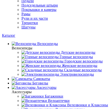
Педали
Подседельные штыри
Покрышки и камеры
Рамы
Рули и их части
Трещотки
Шатуны
Каталог
Велосипеды
Велосипеды
Детские велосипеды
Горные велосипеды
Городские велосипеды
Женские велосипеды
Складные велосипеды
Электровелосипеды
Самокаты
Беговелы
Аксессуары
Аксессуары
Багажники
Велоаптечки
Велозвонки и Клаксоны