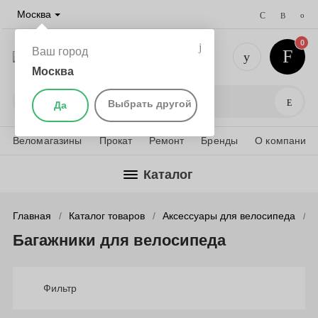
Москва
0
Ваш город
Москва
+7 (495) 
Поис
Выбрать другой
Да
Веломагазины
Прокат
Ремонт
Бренды
О компании
Каталог
Главная
Каталог товаров
Аксессуары для велосипеда
Багажники для велосипеда
Фильтр