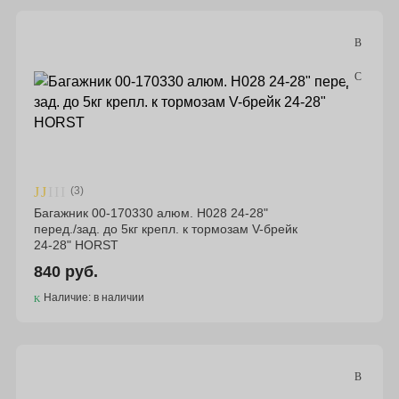
Подбор параметров
Цена
(3)
Материал
Багажник 00-170330 алюм. H028 24-28"
перед./зад. до 5кг крепл. к тормозам V-брейк
24-28" HORST
Бренд
840 руб.
Наличие: в наличии
Тип
Склад