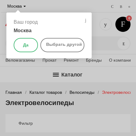
Москва
0
Ваш город
Москва
+7 (495) 
Поис
Выбрать другой
Да
Веломагазины
Прокат
Ремонт
Бренды
О компании
Каталог
Главная
Каталог товаров
Велосипеды
Электровелосип
Электровелосипеды
Фильтр