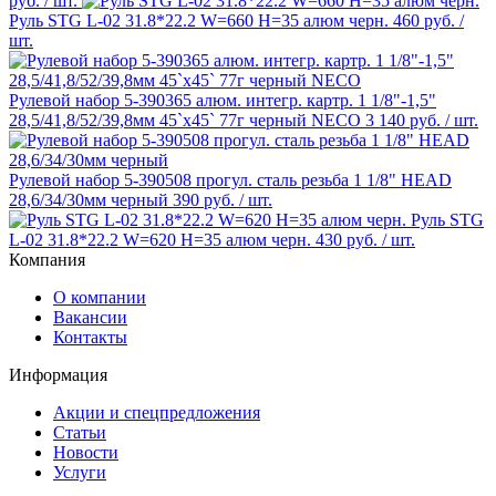
руб.
/ шт.
Руль STG L-02 31.8*22.2 W=660 H=35 алюм черн.
460 руб.
/
шт.
Рулевой набор 5-390365 алюм. интегр. картр. 1 1/8"-1,5"
28,5/41,8/52/39,8мм 45`x45` 77г черный NECO
3 140 руб.
/ шт.
Рулевой набор 5-390508 прогул. сталь резьба 1 1/8" HEAD
28,6/34/30мм черный
390 руб.
/ шт.
Руль STG
L-02 31.8*22.2 W=620 H=35 алюм черн.
430 руб.
/ шт.
Компания
О компании
Вакансии
Контакты
Информация
Акции и спецпредложения
Статьи
Новости
Услуги