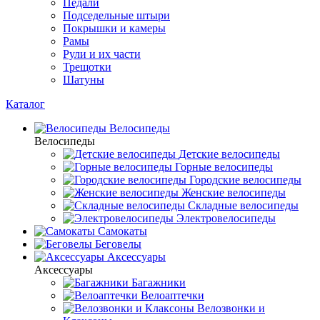
Педали
Подседельные штыри
Покрышки и камеры
Рамы
Рули и их части
Трещотки
Шатуны
Каталог
Велосипеды
Велосипеды
Детские велосипеды
Горные велосипеды
Городские велосипеды
Женские велосипеды
Складные велосипеды
Электровелосипеды
Самокаты
Беговелы
Аксессуары
Аксессуары
Багажники
Велоаптечки
Велозвонки и