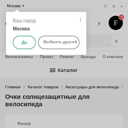
Москва
0
Ваш город
Москва
+7 (495) 
Поис
Выбрать другой
Да
Веломагазины
Прокат
Ремонт
Бренды
О компании
Каталог
Главная
Каталог товаров
Аксессуары для велосипеда
Очки солнцезащитные для
велосипеда
Фильтр