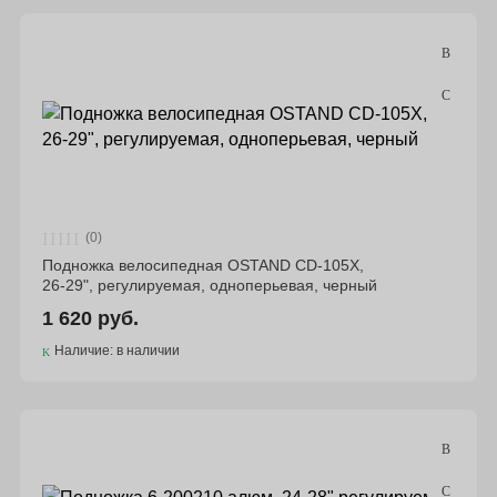
Подбор параметров
Цена
(0)
Материал
Подножка велосипедная OSTAND CD-105X,
26-29", регулируемая, одноперьевая, черный
1 620 руб.
Бренд
Наличие: в наличии
Склад