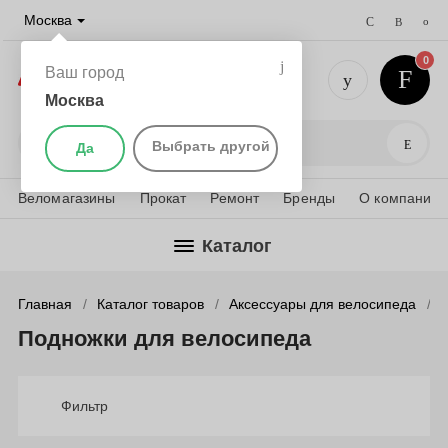
Москва
0
Ваш город
Москва
+7 (495) 
Поис
Выбрать другой
Да
Веломагазины
Прокат
Ремонт
Бренды
О компании
Каталог
Главная
Каталог товаров
Аксессуары для велосипеда
Подножки для велосипеда
Фильтр