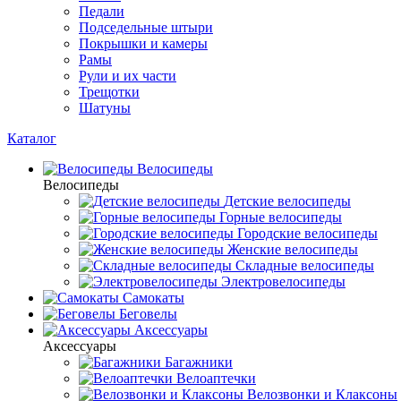
Педали
Подседельные штыри
Покрышки и камеры
Рамы
Рули и их части
Трещотки
Шатуны
Каталог
Велосипеды
Велосипеды
Детские велосипеды
Горные велосипеды
Городские велосипеды
Женские велосипеды
Складные велосипеды
Электровелосипеды
Самокаты
Беговелы
Аксессуары
Аксессуары
Багажники
Велоаптечки
Велозвонки и Клаксоны