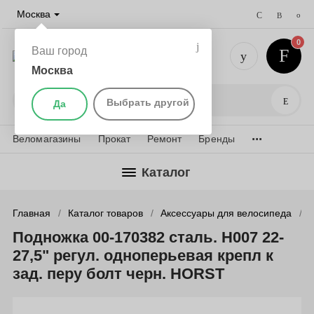
Москва
0
Ваш город
Москва
+7 (495) 
Поис
Выбрать другой
Да
...
Веломагазины
Прокат
Ремонт
Бренды
Каталог
Главная
Каталог товаров
Аксессуары для велосипеда
Подножка 00-170382 сталь. H007 22-
27,5" регул. одноперьевая крепл к
зад. перу болт черн. HORST