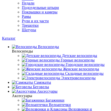
Педали
Подседельные штыри
Покрышки и камеры
Рамы
Рули и их части
Трещотки
Шатуны
Каталог
Велосипеды
Велосипеды
Детские велосипеды
Горные велосипеды
Городские велосипеды
Женские велосипеды
Складные велосипеды
Электровелосипеды
Самокаты
Беговелы
Аксессуары
Аксессуары
Багажники
Велоаптечки
Велозвонки и