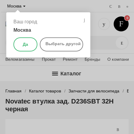
Москва
0
Ваш город
Москва
+7 (495) 
Поис
Выбрать другой
Да
Веломагазины
Прокат
Ремонт
Бренды
О компании
Каталог
Главная
Каталог товаров
Запчасти для велосипеда
Вту
Novatec втулка зад. D236SBT 32H
черная