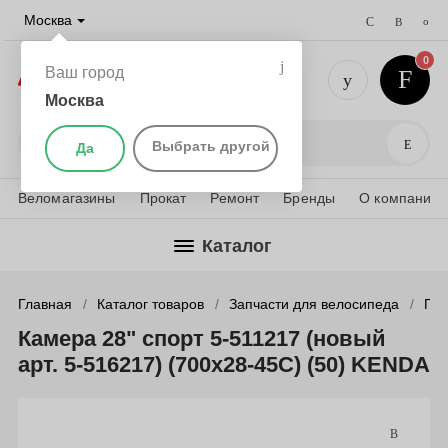
Москва
0
Ваш город
Москва
+7 (495) 
Поис
Выбрать другой
Да
Веломагазины
Прокат
Ремонт
Бренды
О компании
Каталог
Главная
Каталог товаров
Запчасти для велосипеда
Пок
Камера 28" спорт 5-511217 (новый
арт. 5-516217) (700х28-45С) (50) KENDA