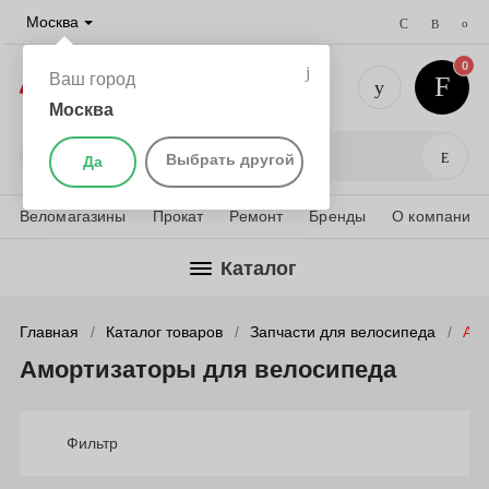
Москва
0
Ваш город
Москва
+7 (495) 
Поис
Выбрать другой
Да
Веломагазины
Прокат
Ремонт
Бренды
О компании
Каталог
Главная
Каталог товаров
Запчасти для велосипеда
Амо
Амортизаторы для велосипеда
Фильтр