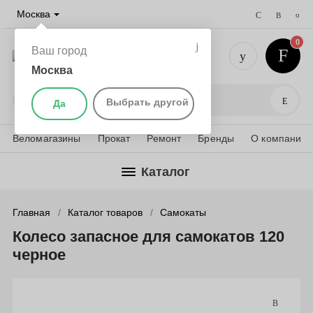
Москва
0
Ваш город
Москва
+7 (495) 
Поис
Выбрать другой
Да
Веломагазины
Прокат
Ремонт
Бренды
О компании
Каталог
Главная
Каталог товаров
Самокаты
Колесо запасное для самокатов 120
черное