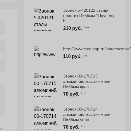
Звонок 5-420121 сталь/
пластик D=55мм "I love my
bi
210 руб.
/ шт.
http://www.mediabp.ru/images/store
110 руб.
/ шт.
Звонок 00-170715
алюминий/пластик мини
D=35мм крас
70 руб.
/ шт.
Звонок 00-170714
алюминий/пластик мини
D=35мм черн
70 руб.
/ шт.
ых