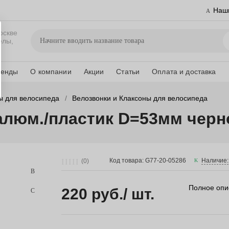
Наш
оскве
елы,
ренды
О компании
Акции
Статьи
Оплата и доставка
ы для велосипеда
Велозвонки и Клаксоны для велосипеда
 алюм./пластик D=53мм чер
Код товара: G77-20-05286
Наличие:
(0)
Полное опи
220 руб.
/ шт.