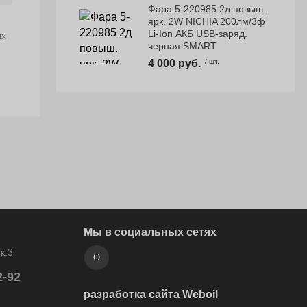
Фара 5-220985 2д повыш.
ярк. 2W NICHIA 200лм/3ф
Li-Ion АКБ USB-заряд.
ых
черная SMART
4 000 руб.
/ шт.
Мы в социальных сетях
к.3
2-92
разработка сайта Weboil