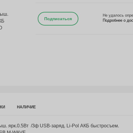
Не удалось опре
Подписаться
Подробнее о до
КИ
НАЛИЧИЕ
ш. ярк.0.5Вт /3ф USB-заряд. Li-Pol АКБ быстросъем.
USB M-WAVE