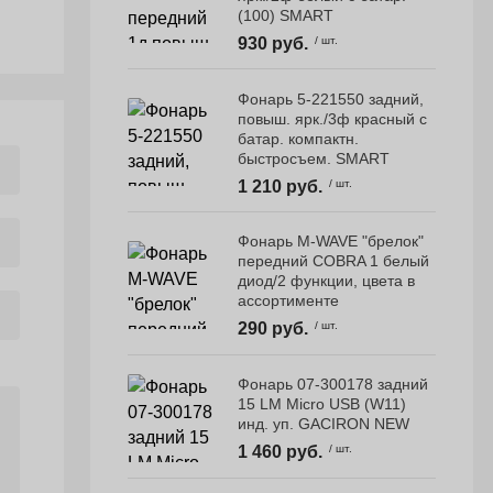
(100) SMART
930 руб.
/ шт.
Фонарь 5-221550 задний,
повыш. ярк./3ф красный с
батар. компактн.
быстросъем. SMART
1 210 руб.
/ шт.
Фонарь M-WAVE "брелок"
передний COBRA 1 белый
диод/2 функции, цвета в
ассортименте
290 руб.
/ шт.
Фонарь 07-300178 задний
15 LM Micro USB (W11)
инд. уп. GACIRON NEW
1 460 руб.
/ шт.