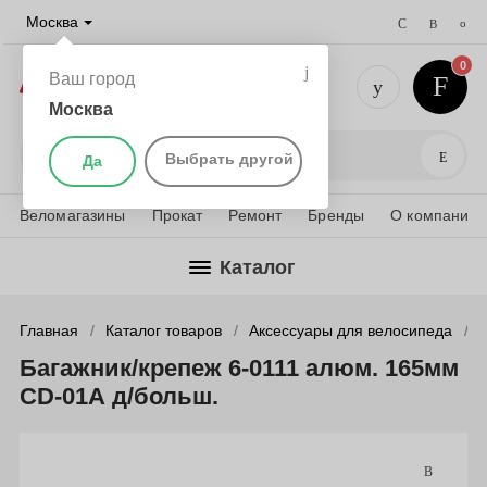
Москва
0
Ваш город
Москва
+7 (495) 
Поис
Выбрать другой
Да
Веломагазины
Прокат
Ремонт
Бренды
О компании
Каталог
Главная
Каталог товаров
Аксессуары для велосипеда
Багажник/крепеж 6-0111 алюм. 165мм
CD-01А д/больш.