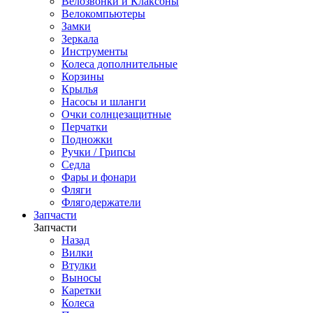
Велозвонки и Клаксоны
Велокомпьютеры
Замки
Зеркала
Инструменты
Колеса дополнительные
Корзины
Крылья
Насосы и шланги
Очки солнцезащитные
Перчатки
Подножки
Ручки / Грипсы
Седла
Фары и фонари
Фляги
Флягодержатели
Запчасти
Запчасти
Назад
Вилки
Втулки
Выносы
Каретки
Колеса