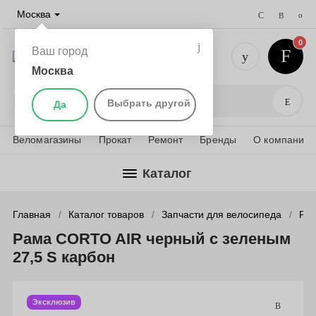
Москва
0
Ваш город
Москва
+7 (495) 
Поис
Выбрать другой
Да
Веломагазины
Прокат
Ремонт
Бренды
О компании
Каталог
Главная
Каталог товаров
Запчасти для велосипеда
Рам
Рама CORTO AIR черный с зеленым
27,5 S карбон
Эксклюзив