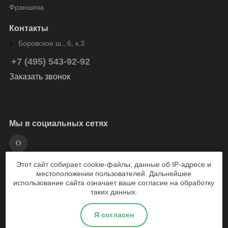
Франшиза
Контакты
Боровское ш., 6, к.3
+7 (495) 543-92-92
Заказать звонок
Мы в социальных сетях
Этот сайт собирает cookie-файлы, данные об IP-адресе и
разработка сайта Weboil
местоположении пользователей. Дальнейшее
использование сайта означает ваше согласие на обработку
таких данных.
2026 © Веломарка - магазин велосипедов Москва
Я согласен
Политика конфиденциальности