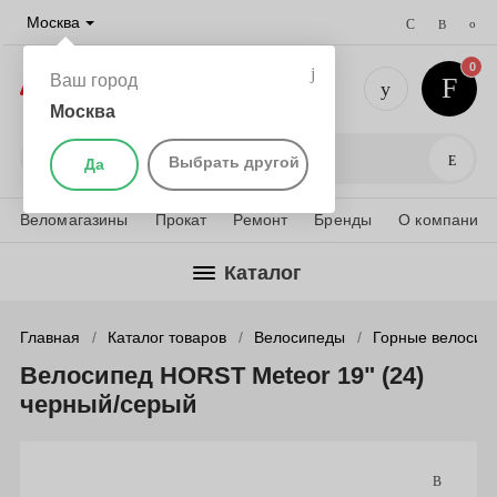
Москва
0
Ваш город
Москва
+7 (495) 
Поис
Выбрать другой
Да
Веломагазины
Прокат
Ремонт
Бренды
О компании
Каталог
Главная
Каталог товаров
Велосипеды
Горные велосип
Велосипед HORST Meteor 19" (24)
черный/серый