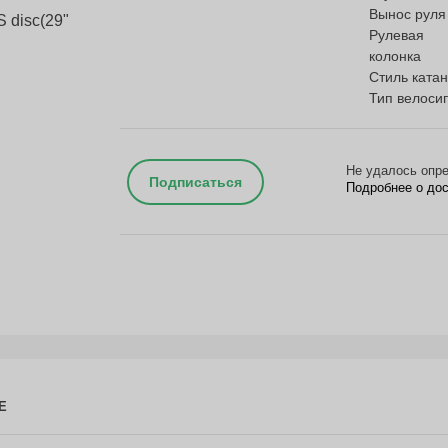
Вынос руля
Рулевая
колонка
Стиль ката
Тип велоси
Не удалось опре
Подписаться
Подробнее о до
Е