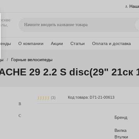
Наш
оскве
елы,
ренды
О компании
Акции
Статьи
Оплата и доставка
ды
Горные велосипеды
HE 29 2.2 S disc(29" 21ск
Код товара: D71-21-00613
(3)
Бренд
Вилка
Втулки