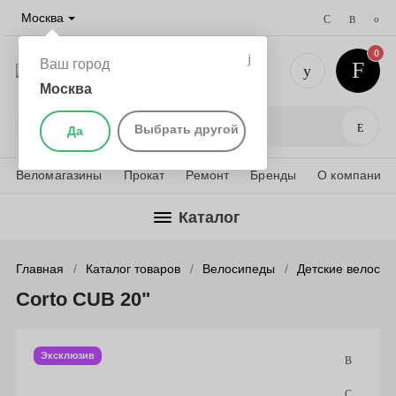
Москва
0
Ваш город
Москва
+7 (495) 
Поис
Выбрать другой
Да
Веломагазины
Прокат
Ремонт
Бренды
О компании
Каталог
Главная
Каталог товаров
Велосипеды
Детские велоси
Corto CUB 20"
Эксклюзив