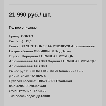
21 990 руб.
/ шт.
Полное описание
Бренд
CORTO
Вес (в кг)
11,1
Вилка
SR SUNTOUR SF14-M3010P-20 Алюминиевая
Безрезьбовая Φ25.4×Φ28.6 Ход:40мм
Втулки
Передняя FORMULA FM21-FQR
Алюминиевая 14G 36H Задняя FORMULA FM31-RQR
Алюминиевая 14G 36H
Вынос руля
ZOOM TDS-C41-8 Алюминиевый
Длина:75мм 15° Ф25.4
Рулевая колонка
H852+2861 Стальная
Φ25.4×Φ28.6×Φ34×Φ30
Стиль катания
Горный
Тип велосипеда
Детский