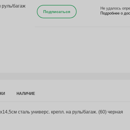
Не удалось опре
Подписаться
Подробнее о до
КИ
НАЛИЧИЕ
14,5см сталь универс. крепл. на руль/багаж. (60) черная