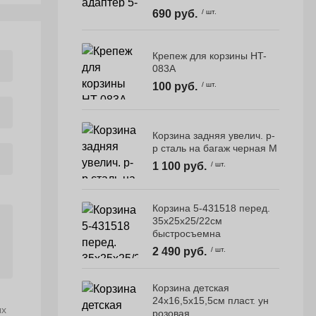
690 руб.
/ шт.
Крепеж для корзины HT-
083A
100 руб.
/ шт.
Корзина задняя увелич. р-
р сталь на багаж черная M
1 100 руб.
/ шт.
Корзина 5-431518 перед.
35х25х25/22см
быстросъемна
2 490 руб.
/ шт.
Корзина детская
24х16,5х15,5см пласт. ун
ых
розовая